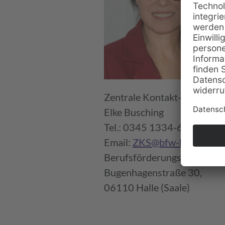
Zentrale Kontakt- und Clear
Elke Busching
Tel.: 0345 1334-666
Email:
ZKS@bfw-halle.de
Berufsförderungswerk Hall
Bugenhagenstraße 30,
06110 Halle (Saale)