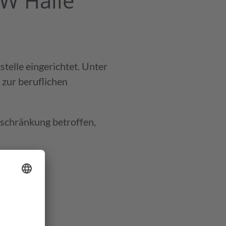
FW Halle
telle eingerichtet. Unter
zur beruflichen
ender
nschränkung betroffen,