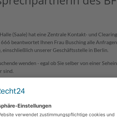
sprechpartnerin des B
(MBOR)
Trainings
Ansprechpartner
Sensorische Welt
sychischer
ilfen
Download­bereich
Projekte
lle (Saale) hat eine Zentrale Kontakt- und Clearings
6 beantwortet Ihnen Frau Busching alle Anfragen 
Stellenaus­schreibungen
BFW Halle - Tierkal
 einschließlich unserer Geschäftsstelle in Berlin.
Informationen zur Anreise
suchende wenden - egal ob Sie selber von einer Sehei
r sind.