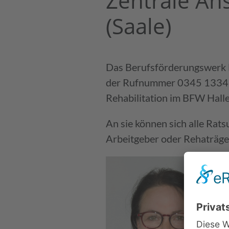
Zentrale An
(Saale)
Nach medizinischer Rehabilitation 
Individuelle 
Arbeitserprobung bei zusätzlicher p
Besondere H
Das Berufsförderungswerk Ha
Beeinträchtigung
der Rufnummer 0345 1334 66
Rehabilitation im BFW Halle,
Arbeitsplatzanalysen
An sie können sich alle Rat
Arbeitgeber oder Rehaträge