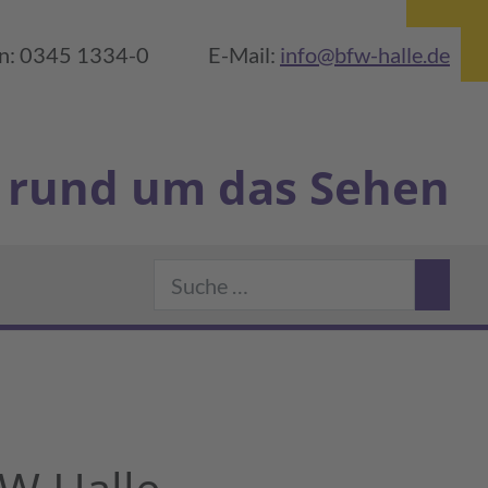
on: 0345 1334-0
E-Mail:
info@bfw-halle.de
rund um das Sehen
Suchen
rlin
 BFW