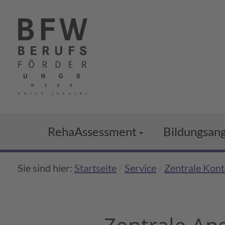
Reha­Assessment
Bildungs­an
Eignungsabklärung & Arbeitserprob
Vorbereitung
Sie sind hier:
Startseite
Service
Zentrale Kont
Berufsbezogene Sehhilfenerprobung
Umschulung
Funktionelle Belastungserprobung
Anpassungs­q