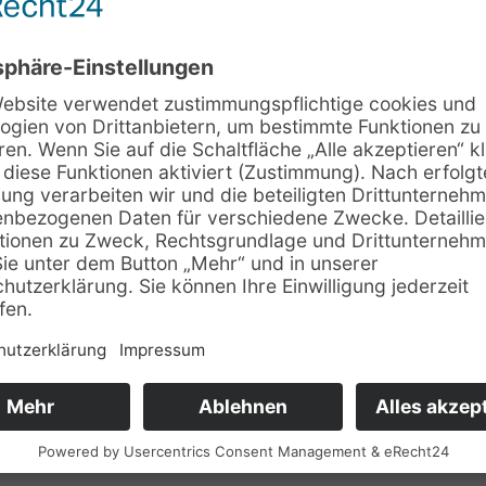
ßnahme
 Bewertung von Arbeits­abläufen
derungen und -bedingungen
 Bewertung von Arbeits­belastungen
/physischer Belastung und Beanspruchung
beanspruchungen und Gesundheits­risiken
telbedarfes vor Ort und Bewertung der Umsetzungs­m
itiierung von Interventionen