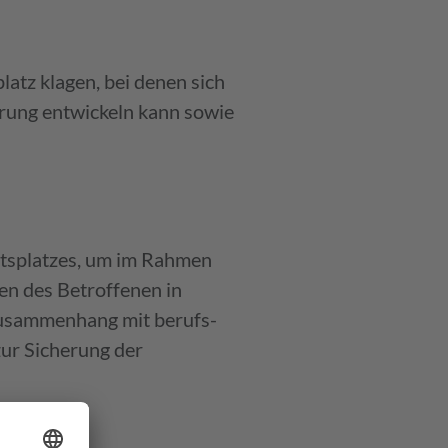
latz klagen, bei denen sich
erung entwickeln kann sowie
ender
ts­platzes, um im Rahmen
ten des Betroffenen in
 Zusammenhang mit berufs­
ur Sicherung der