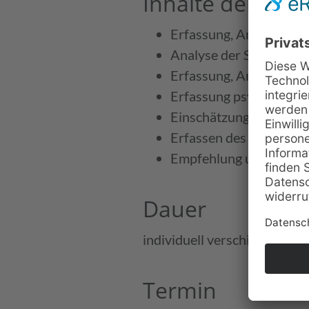
Inhalte der Ma
Erfassung, Analyse und
Analyse der Sehanfor­
Erfassung, Analyse und
Erfassung psychischer
Einschätzung von Fehl­
Erfassen des Hilfs­mit
Empfehlung und u. U. In
Dauer
individuell verschieden
Termin