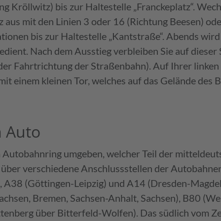
g Kröllwitz) bis zur Haltestelle „Franckeplatz“. Wech
 aus mit den Linien 3 oder 16 (Richtung Beesen) oder
ionen bis zur Haltestelle „Kantstraße“. Abends wird 
ient. Nach dem Ausstieg verbleiben Sie auf dieser S
er Fahrtrichtung der Straßenbahn). Auf Ihrer linken 
mit einem kleinen Tor, welches auf das Gelände des
m Auto
m Autobahnring umgeben, welcher Teil der mitteldeuts
dt über verschiedene Anschlussstellen der Autobah
), A38 (Göttingen-Leipzig) und A14 (Dresden-Magde
chsen, Bremen, Sachsen-Anhalt, Sachsen), B80 (We
enberg über Bitterfeld-Wolfen). Das südlich vom Z