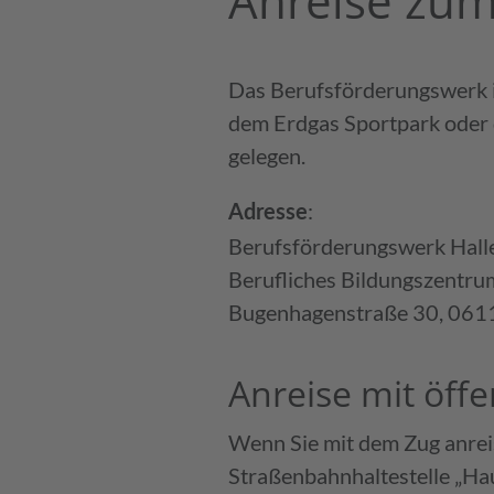
Anreise zum 
Nach medizinischer Rehabilitation 
Individuelle 
Das Berufs­förderungs­werk i
dem Erdgas Sport­park oder 
Arbeitserprobung bei zusätzlicher p
Besondere H
gelegen.
Beeinträchtigung
:
Adresse
Arbeitsplatzanalysen
Berufsförderungswerk Hall
Berufliches Bildungszentru
Bugenhagenstraße 30, 06110
Anreise mit öff
Wenn Sie mit dem Zug anrei
Straßenbahnhaltestelle „Hau