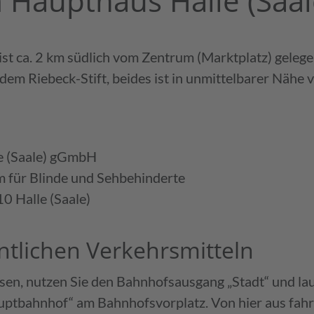
Haupt­haus Halle (Saal
(MBOR)
Trainings
Ansprechpartner
Sensorische Welt
st ca. 2 km südlich vom Zentrum (Markt­platz) gelege
dem Riebeck-Stift, beides ist in unmittel­barer Nähe
sychischer
ilfen
Download­bereich
Projekte
Stellenaus­schreibungen
BFW Halle - Tierkal
e (Saale) gGmbH
Informationen zur Anreise
m für Blinde und Sehbehinderte
 Halle (Saale)
entlichen Verkehrsmitteln
sen, nutzen Sie den Bahnhofsausgang „Stadt“ und la
ptbahnhof“ am Bahnhofsvorplatz. Von hier aus fahre