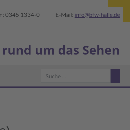
on: 0345 1334-0
E-Mail:
info@bfw-halle.de
rund um das Sehen
Suchen
rlin
 BFW