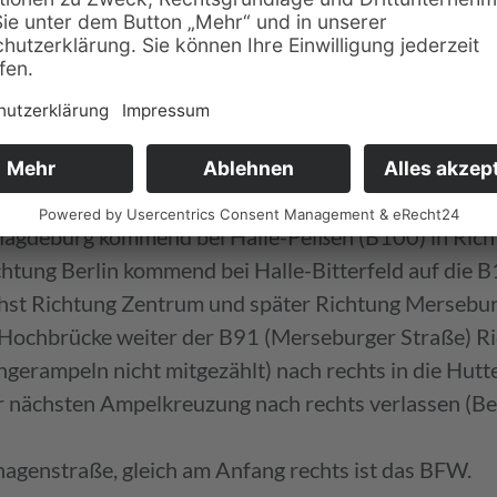
eren!), weiter geradeaus (Damaschkestraße, Straßen
ung nach rechts in die Elsa-Brandström-Str. einbie
elkreuzung queren (Beesener Straße), dann
hagenstraße, gleich am Anfang rechts ist das BFW.
) oder Nordwest (Hannover, Magdeburg) empfohlene 
Magdeburg kommend bei Halle-Peißen (B100) in Rich
chtung Berlin kommend bei Halle-Bitterfeld auf die 
st Richtung Zentrum und später Richtung Mersebur
Hochbrücke weiter der B91 (Merseburger Straße) Ri
ngerampeln nicht mitgezählt) nach rechts in die Hutt
r nächsten Ampelkreuzung nach rechts verlassen (Be
hagenstraße, gleich am Anfang rechts ist das BFW.