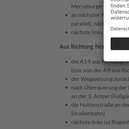
Merseburger Straße, qu
an nächster Ampelkreuz
parallel), nächste Amp
nächste links ist Bugen
(Berlin
Aus Richtung Nord
die A14 aus Richtung 
bzw. von der A9 aus Ri
der Wegweisung zunäch
nach Überquerung der 
an der 3. Ampel (Fußgä
die Huttenstraße an de
Straßenbahn)
nächste links ist Bugen