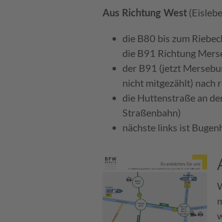
(Eisleb
Aus Richtung West
die B80 bis zum Riebec
die B91 Richtung Mers
der B91 (jetzt Mersebu
nicht mitgezählt) nach 
die Huttenstraße an de
Straßenbahn)
nächste links ist Bugen
W
m
w