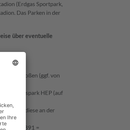
tadion (Erdgas Sportpark,
adion. Das Parken in der
weise über eventuelle
oute:
oßkugel stoßen (ggf. von
her Einkaufspark HEP (auf
inbiegen, diese an der
kreuzung (B91 =