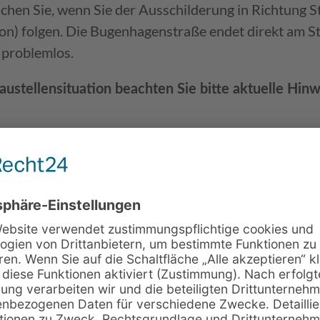
hen Sie, wenn Sie der Ausschilderung in Richtung S
n) folgen. Die Bugenhagenstraße endet direkt am St
 problemlos.
austellensituation beachten Sie bitte aktuelle Hin
 Leipzig, Dresden) oder Süd (München) empfohlene R
 nach Halle fahren bzw. auf die B6 bei Abfahrt A9 Gr
uz - A9 Richtung Süden), dann
Bruckdorf) immer geradeaus (ca. 7 km) über Hallesc
bersehen) zur Shell-Tankstelle (linke Seite), dann
 auf Schnellstraße (Richtung Merseburg/Halle Süd) e
selstraße) wieder verlassen, dann
adeaus, über Eisenbahnbrücke, bis zu großer Ampel