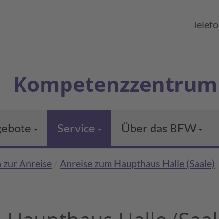
Telef
Kompetenzzentrum 
gebote
Service
Über das BFW
ung
s­kurse
BFW-Terminkalender
Aktuelles
 zur Anreise
Anreise zum Haupthaus Halle (Saale)
en
Beratungsservice vor Ort
Geschäftsstelle in Be
ualifizierung
Häufige Fragen
Leben & Wohnen im