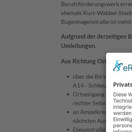
Berufsförderungswerk erreic
ehemals Kurt-Wabbel-Stadio
Bugenhagenstraße ist meist
Aufgrund der derzeitigen B
Umleitungen.
(Airport,
Aus Richtung Ost
über die B6 von Leipzig
A14 - Schkeuditzer Kre
Ortseingang Halle (OT 
rechter Seite nicht zu ü
an Ampelkreuzung links
nächsten Ausfahrt (Die
Dieselstraße immer ger