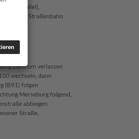
bahn parallel),
gen (wieder Straßenbahn
Route:
tung Zentrum verlassen
B100 wechseln, dann
g (B91) folgen
chtung Merseburg folgend,
enstraße abbiegen.
esener Straße,