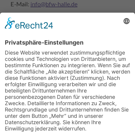
E-Mail:
info@bfw-halle.de
Beratungsservice vor Ort
Beginntermine