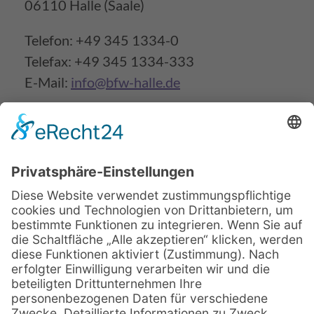
06110 Halle (Saale)
Telefon: +49 345 1334-0
Telefax: +49 345 1334-333
E-Mail:
info@bfw-halle.de
Beratungsservice vor Ort
Beginntermine