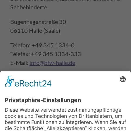
Sehbehinderte
Bugenhagenstraße 30
06110 Halle (Saale)
Telefon: +49 345 1334-0
Telefax: +49 345 1334-333
E-Mail:
info@bfw-halle.de
Beratungsservice vor Ort
Beginntermine