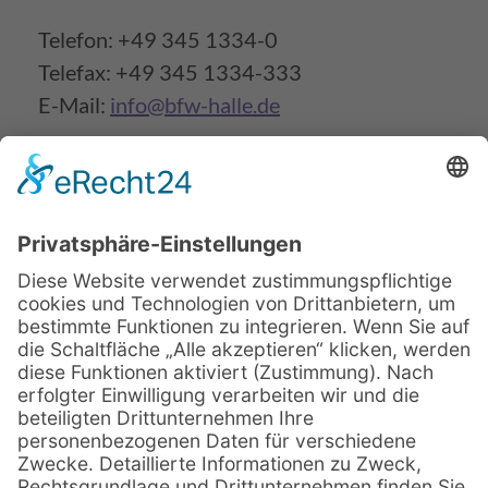
Telefon: +49 345 1334-0
Telefax: +49 345 1334-333
E-Mail:
info@bfw-halle.de
Beratungsservice vor Ort
Beginntermine